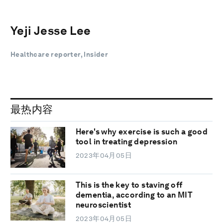
Yeji Jesse Lee
Healthcare reporter, Insider
最热内容
Here's why exercise is such a good
tool in treating depression
2023年04月05日
This is the key to staving off
dementia, according to an MIT
neuroscientist
2023年04月05日