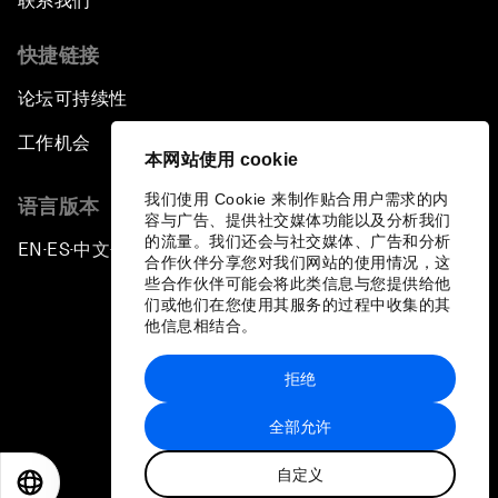
联系我们
快捷链接
论坛可持续性
工作机会
本网站使用 cookie
我们使用 Cookie 来制作贴合用户需求的内
语言版本
容与广告、提供社交媒体功能以及分析我们
的流量。我们还会与社交媒体、广告和分析
EN
ES
中文
日本語
▪
▪
▪
合作伙伴分享您对我们网站的使用情况，这
些合作伙伴可能会将此类信息与您提供给他
们或他们在您使用其服务的过程中收集的其
他信息相结合。
拒绝
隐私政策和服务条款
全部允许
站点地图
自定义
©
2026
世界经济论坛
EN
ES
中文
日本語