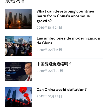
最热内容
What can developing countries
learn from China’s enormous
growth?
2019年10月24日
Las ambiciones de modernización
de China
2018年02月15日
中国能避免通缩吗？
2015年02月02日
Can China avoid deflation?
2015年01月28日