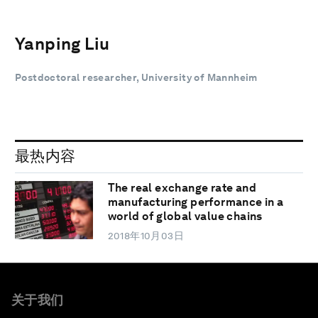
Yanping Liu
Postdoctoral researcher, University of Mannheim
最热内容
The real exchange rate and
manufacturing performance in a
world of global value chains
2018年10月03日
关于我们