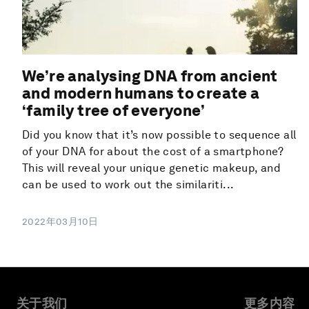
We’re analysing DNA from ancient
and modern humans to create a
‘family tree of everyone’
Did you know that it’s now possible to sequence all
of your DNA for about the cost of a smartphone?
This will reveal your unique genetic makeup, and
can be used to work out the similariti...
2022年03月10日
关于我们
更多内容