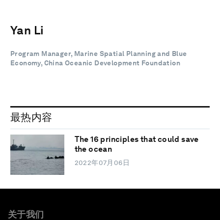
Yan Li
Program Manager, Marine Spatial Planning and Blue
Economy, China Oceanic Development Foundation
最热内容
The 16 principles that could save
the ocean
2022年07月06日
关于我们