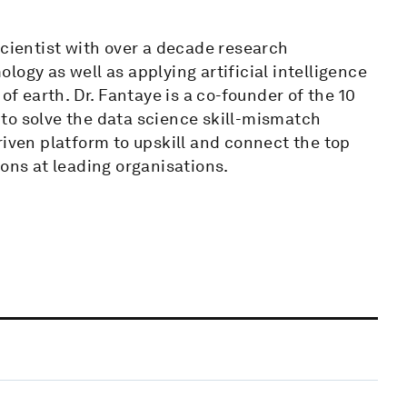
scientist with over a decade research
ogy as well as applying artificial intelligence
of earth. Dr. Fantaye is a co-founder of the 10
to solve the data science skill-mismatch
riven platform to upskill and connect the top
ions at leading organisations.