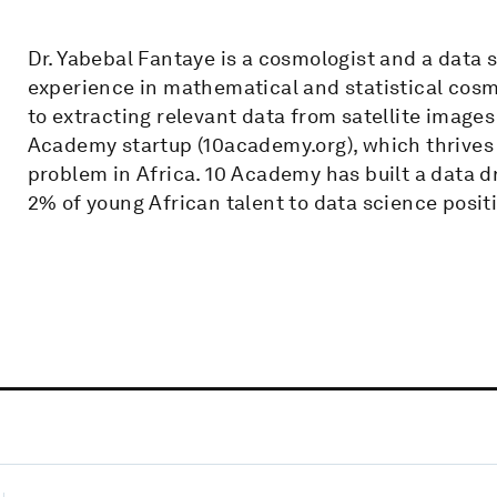
Dr. Yabebal Fantaye is a cosmologist and a data 
experience in mathematical and statistical cosmol
to extracting relevant data from satellite images 
Academy startup (10academy.org), which thrives 
problem in Africa. 10 Academy has built a data d
2% of young African talent to data science posit