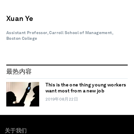
Xuan Ye
Assistant Professor, Carroll School of Management,
Boston College
最热内容
This is the one thing young workers
want most from a new job
2019年08月22日
关于我们