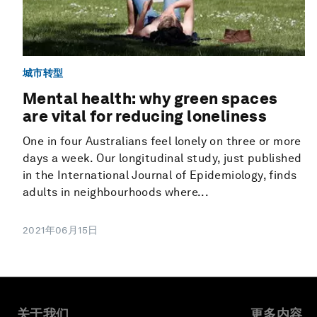
城市转型
Mental health: why green spaces
are vital for reducing loneliness
One in four Australians feel lonely on three or more
days a week. Our longitudinal study, just published
in the International Journal of Epidemiology, finds
adults in neighbourhoods where...
2021年06月15日
关于我们
更多内容