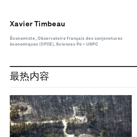
Xavier Timbeau
Économiste , Observatoire français des conjonctures
économiques (OFCE), Sciences Po – USPC
最热内容