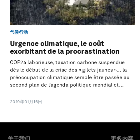
气候行动
Urgence climatique, le coût
exorbitant de la procrastination
COP24 laborieuse, taxation carbone suspendue
dès le début de la crise des « gilets jaunes »… la
préoccupation climatique semble être passée au
second plan de l’agenda politique mondial et...
2019年01月16日
关于我们
更多内容