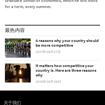
Graduate School of Economics, which he still visits
for a term, every summer.
最热内容
4 reasons why your country should
be more competitive
2017年09月27日
It matters how competitive your
country is. Here are three reasons
why
2016年09月28日
关于我们