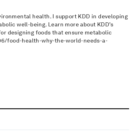
vironmental health. I support KDD in developing
abolic well-being. Learn more about KDD's
for designing foods that ensure metabolic
06/food-health-why-the-world-needs-a-