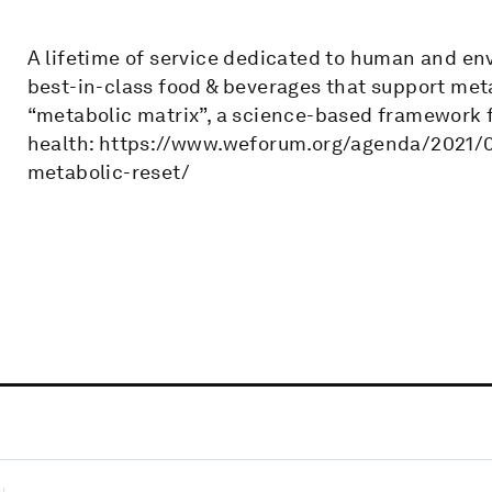
A lifetime of service dedicated to human and en
best-in-class food & beverages that support met
“metabolic matrix”, a science-based framework 
health: https://www.weforum.org/agenda/2021/
metabolic-reset/