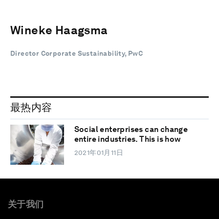
Wineke Haagsma
Director Corporate Sustainability, PwC
最热内容
Social enterprises can change
entire industries. This is how
2021年01月11日
关于我们