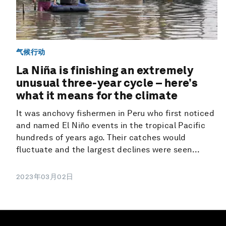
气候行动
La Niña is finishing an extremely
unusual three-year cycle – here’s
what it means for the climate
It was anchovy fishermen in Peru who first noticed
and named El Niño events in the tropical Pacific
hundreds of years ago. Their catches would
fluctuate and the largest declines were seen...
2023年03月02日