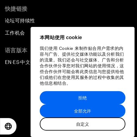
快捷链接
论坛可持续性
工作机会
本网站使用 cookie
我们使用 Cookie 来制作贴合用户需求的内
语言版本
容与广告、提供社交媒体功能以及分析我们
的流量。我们还会与社交媒体、广告和分析
EN
ES
中文
日本語
▪
▪
▪
合作伙伴分享您对我们网站的使用情况，这
些合作伙伴可能会将此类信息与您提供给他
们或他们在您使用其服务的过程中收集的其
他信息相结合。
拒绝
隐私政策和服务条款
全部允许
站点地图
自定义
©
2026
世界经济论坛
EN
ES
中文
日本語