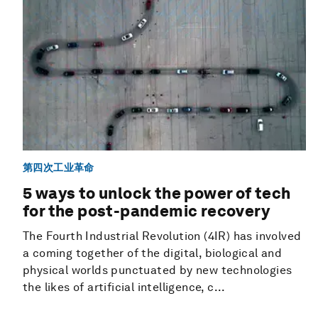
第四次工业革命
5 ways to unlock the power of tech
for the post-pandemic recovery
The Fourth Industrial Revolution (4IR) has involved
a coming together of the digital, biological and
physical worlds punctuated by new technologies
the likes of artificial intelligence, c...