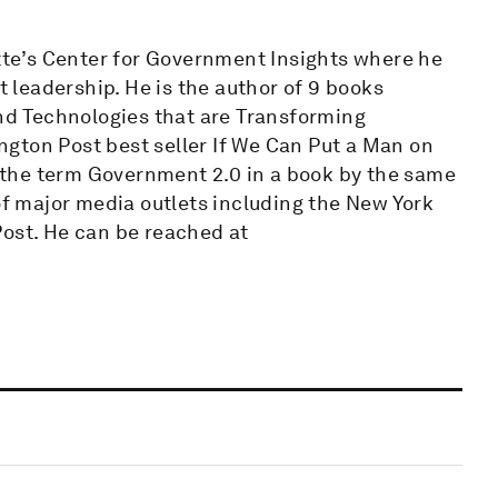
itte’s Center for Government Insights where he
t leadership. He is the author of 9 books
and Technologies that are Transforming
gton Post best seller If We Can Put a Man on
the term Government 2.0 in a book by the same
 major media outlets including the New York
Post. He can be reached at