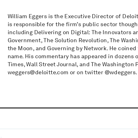
William Eggers is the Executive Director of Delo
is responsible for the firm’s public sector though
including Delivering on Digital: The Innovators 
Government, The Solution Revolution, The Washin
the Moon, and Governing by Network. He coined 
name. His commentary has appeared in dozens of
Times, Wall Street Journal, and The Washington 
weggers@deloitte.com or on twitter @wdeggers.