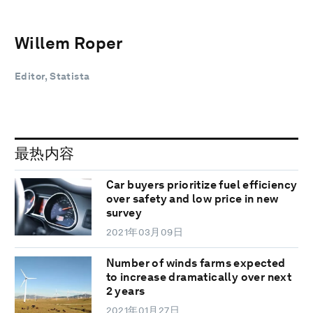
Willem Roper
Editor, Statista
最热内容
Car buyers prioritize fuel efficiency
over safety and low price in new
survey
2021年03月09日
Number of winds farms expected
to increase dramatically over next
2 years
2021年01月27日