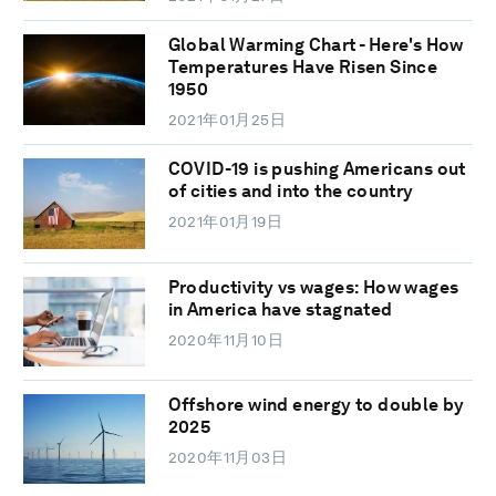
Global Warming Chart - Here's How
Temperatures Have Risen Since
1950
2021年01月25日
COVID-19 is pushing Americans out
of cities and into the country
2021年01月19日
Productivity vs wages: How wages
in America have stagnated
2020年11月10日
Offshore wind energy to double by
2025
2020年11月03日