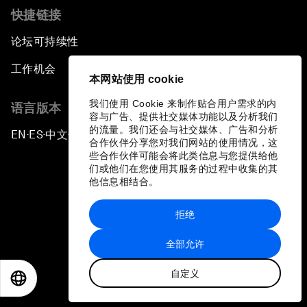
快捷链接
论坛可持续性
工作机会
本网站使用 cookie
我们使用 Cookie 来制作贴合用户需求的内
语言版本
容与广告、提供社交媒体功能以及分析我们
的流量。我们还会与社交媒体、广告和分析
EN
ES
中文
日本語
▪
▪
▪
合作伙伴分享您对我们网站的使用情况，这
些合作伙伴可能会将此类信息与您提供给他
们或他们在您使用其服务的过程中收集的其
他信息相结合。
拒绝
隐私政策和服务条款
全部允许
站点地图
自定义
©
2026
世界经济论坛
EN
ES
中文
日本語