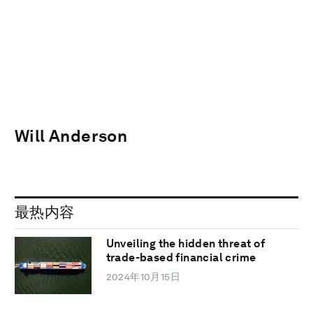
Will Anderson
最热内容
Unveiling the hidden threat of
trade-based financial crime
2024年10月15日