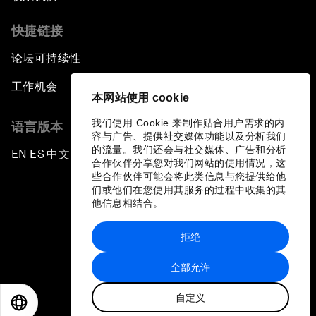
快捷链接
论坛可持续性
工作机会
本网站使用 cookie
我们使用 Cookie 来制作贴合用户需求的内
语言版本
容与广告、提供社交媒体功能以及分析我们
的流量。我们还会与社交媒体、广告和分析
EN
ES
中文
日本語
▪
▪
▪
合作伙伴分享您对我们网站的使用情况，这
些合作伙伴可能会将此类信息与您提供给他
们或他们在您使用其服务的过程中收集的其
他信息相结合。
拒绝
隐私政策和服务条款
全部允许
站点地图
自定义
©
2026
世界经济论坛
EN
ES
中文
日本語