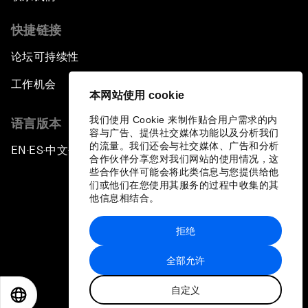
快捷链接
论坛可持续性
工作机会
本网站使用 cookie
我们使用 Cookie 来制作贴合用户需求的内
语言版本
容与广告、提供社交媒体功能以及分析我们
的流量。我们还会与社交媒体、广告和分析
EN
ES
中文
日本語
▪
▪
▪
合作伙伴分享您对我们网站的使用情况，这
些合作伙伴可能会将此类信息与您提供给他
们或他们在您使用其服务的过程中收集的其
他信息相结合。
拒绝
隐私政策和服务条款
全部允许
站点地图
自定义
©
2026
世界经济论坛
EN
ES
中文
日本語