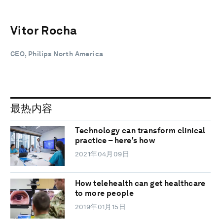
Vitor Rocha
CEO, Philips North America
最热内容
Technology can transform clinical
practice – here's how
2021年04月09日
How telehealth can get healthcare
to more people
2019年01月15日