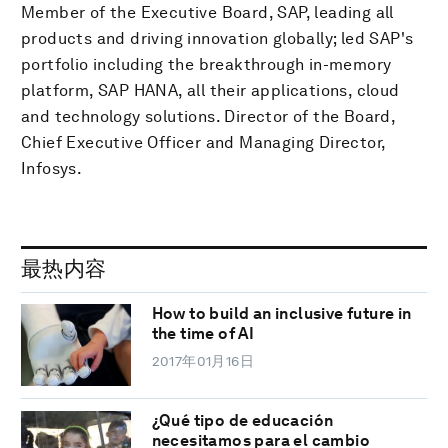
Member of the Executive Board, SAP, leading all
products and driving innovation globally; led SAP's
portfolio including the breakthrough in-memory
platform, SAP HANA, all their applications, cloud
and technology solutions. Director of the Board,
Chief Executive Officer and Managing Director,
Infosys.
最热内容
How to build an inclusive future in
the time of AI
2017年01月16日
¿Qué tipo de educación
necesitamos para el cambio