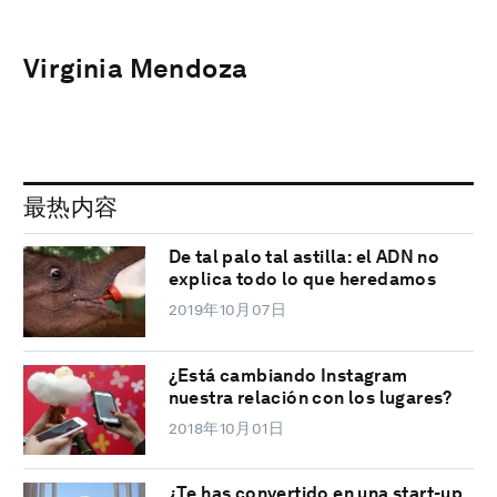
Virginia Mendoza
最热内容
De tal palo tal astilla: el ADN no
explica todo lo que heredamos
2019年10月07日
¿Está cambiando Instagram
nuestra relación con los lugares?
2018年10月01日
¿Te has convertido en una start-up