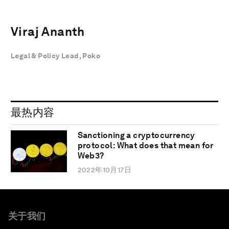
Viraj Ananth
Legal & Policy Lead, Poko
最热内容
Sanctioning a cryptocurrency
protocol: What does that mean for
Web3?
2022年10月17日
关于我们