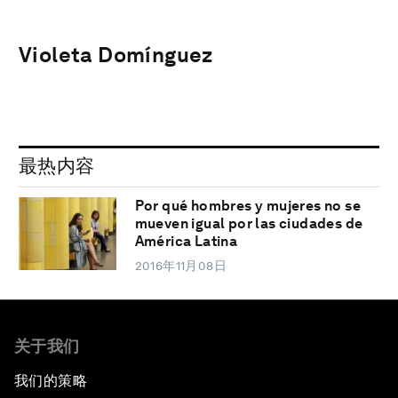
Violeta Domínguez
最热内容
Por qué hombres y mujeres no se
mueven igual por las ciudades de
América Latina
2016年11月08日
关于我们
我们的策略