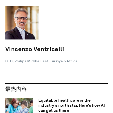
Vincenzo Ventricelli
CEO, Philips Middle East, Türkiye & Africa
最热内容
Equitable healthcare is the
industry's north star. Here's how AI
can get us there