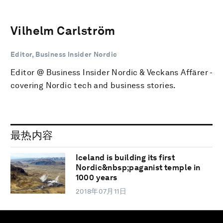
Vilhelm Carlström
Editor, Business Insider Nordic
Editor @ Business Insider Nordic & Veckans Affärer -
covering Nordic tech and business stories.
最热内容
Iceland is building its first
Nordic&nbsp;paganist temple in
1000 years
2018年07月11日