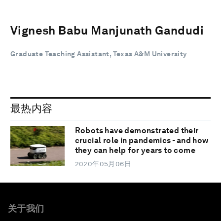
Vignesh Babu Manjunath Gandudi
Graduate Teaching Assistant, Texas A&M University
最热内容
Robots have demonstrated their
crucial role in pandemics - and how
they can help for years to come
2020年05月06日
关于我们