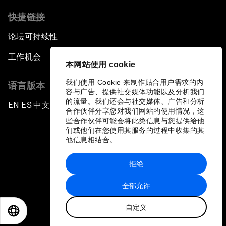
快捷链接
论坛可持续性
工作机会
本网站使用 cookie
我们使用 Cookie 来制作贴合用户需求的内
语言版本
容与广告、提供社交媒体功能以及分析我们
的流量。我们还会与社交媒体、广告和分析
EN
ES
中文
日本語
▪
▪
▪
合作伙伴分享您对我们网站的使用情况，这
些合作伙伴可能会将此类信息与您提供给他
们或他们在您使用其服务的过程中收集的其
他信息相结合。
拒绝
隐私政策和服务条款
全部允许
站点地图
自定义
©
2026
世界经济论坛
EN
ES
中文
日本語