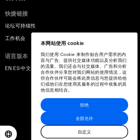
快捷链接
论坛可持续性
工作机会
本网站使用 cookie
我们使用 Cookie 来制作贴合用户需求的内
语言版本
容与广告、提供社交媒体功能以及分析我们
的流量。我们还会与社交媒体、广告和分析
EN
ES
中文
日本語
▪
▪
▪
合作伙伴分享您对我们网站的使用情况，这
些合作伙伴可能会将此类信息与您提供给他
们或他们在您使用其服务的过程中收集的其
他信息相结合。
拒绝
隐私政策和服务条款
全部允许
站点地图
自定义
©
2026
世界经济论坛
EN
ES
中文
日本語