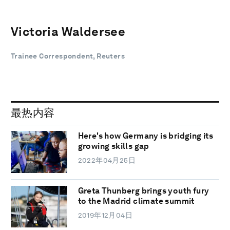
Victoria Waldersee
Trainee Correspondent, Reuters
最热内容
Here's how Germany is bridging its
growing skills gap
2022年04月25日
Greta Thunberg brings youth fury
to the Madrid climate summit
2019年12月04日