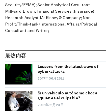
Security/FEMA); Senior Analytical Cosultant
Millward Brown; Financial Services (Insurance)
Research Analyst McKinsey & Company; Non-
Profit/Think-tank/International Affairs/Political
Consultant and Writer;
最热内容
Lessons from the latest wave of
cyber-attacks
2017年06月26日
Si un vehículo autónomo choca,
¿quién es el culpable?
2016年12月23日