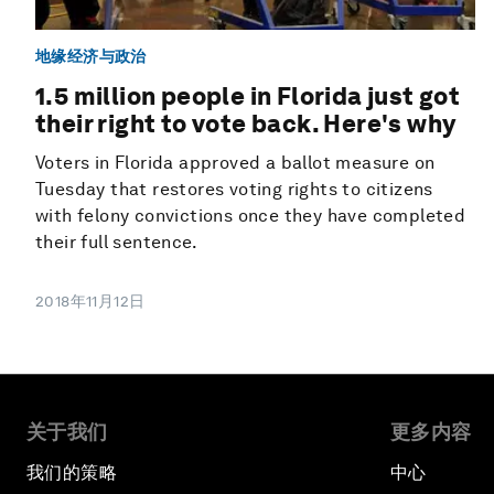
地缘经济与政治
1.5 million people in Florida just got
their right to vote back. Here's why
Voters in Florida approved a ballot measure on
Tuesday that restores voting rights to citizens
with felony convictions once they have completed
their full sentence.
2018年11月12日
关于我们
更多内容
我们的策略
中心