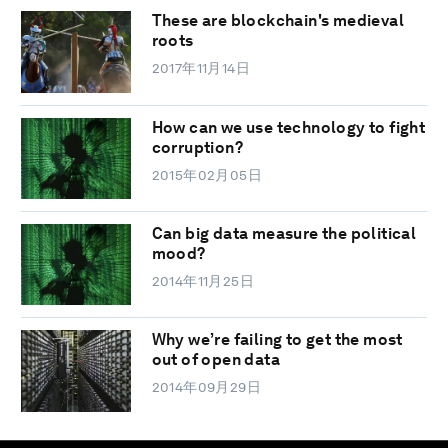
These are blockchain's medieval
roots
2017年11月14日
How can we use technology to fight
corruption?
2015年02月05日
Can big data measure the political
mood?
2014年11月25日
Why we’re failing to get the most
out of open data
2014年09月29日