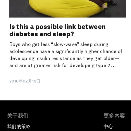
Is this a possible link between
diabetes and sleep?
Boys who get less “slow-wave” sleep during
adolescence have a significantly higher chance of
developing insulin resistance as they get older—
and are at greater risk for developing type 2 ...
2016年02月19日
关于我们
更多内容
我们的策略
中心