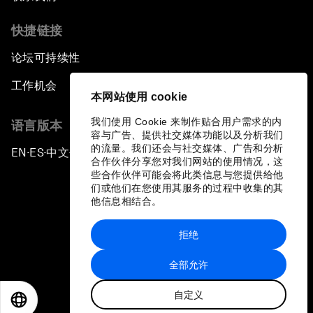
快捷链接
论坛可持续性
工作机会
本网站使用 cookie
我们使用 Cookie 来制作贴合用户需求的内
语言版本
容与广告、提供社交媒体功能以及分析我们
的流量。我们还会与社交媒体、广告和分析
EN
ES
中文
日本語
▪
▪
▪
合作伙伴分享您对我们网站的使用情况，这
些合作伙伴可能会将此类信息与您提供给他
们或他们在您使用其服务的过程中收集的其
他信息相结合。
拒绝
隐私政策和服务条款
全部允许
站点地图
自定义
©
2026
世界经济论坛
EN
ES
中文
日本語