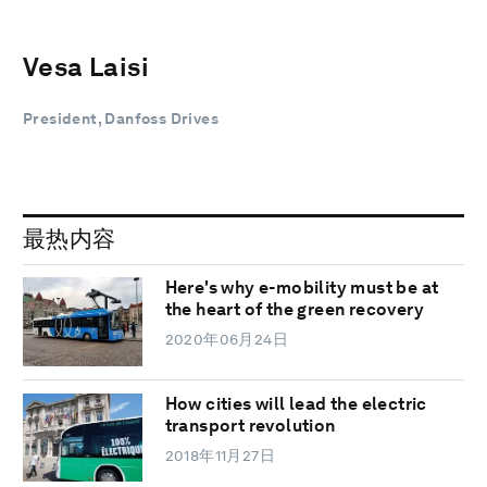
Vesa Laisi
President, Danfoss Drives
最热内容
Here's why e-mobility must be at
the heart of the green recovery
2020年06月24日
How cities will lead the electric
transport revolution
2018年11月27日