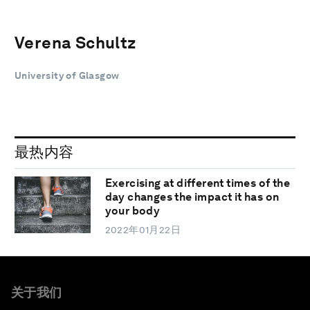
Verena Schultz
University of Glasgow
最热内容
Exercising at different times of the
day changes the impact it has on
your body
2022年01月22日
关于我们