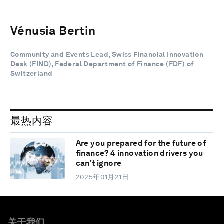
Vénusia Bertin
Community and Events Lead, Swiss Financial Innovation
Desk (FIND), Federal Department of Finance (FDF) of
Switzerland
最热内容
Are you prepared for the future of
finance? 4 innovation drivers you
can't ignore
2025年01月21日
关于我们