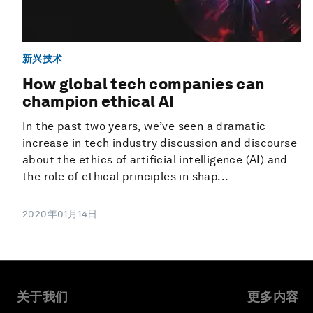
新兴技术
How global tech companies can
champion ethical AI
In the past two years, we’ve seen a dramatic
increase in tech industry discussion and discourse
about the ethics of artificial intelligence (AI) and
the role of ethical principles in shap...
2020年01月14日
关于我们
更多内容