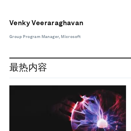
Venky Veeraraghavan
Group Program Manager, Microsoft
最热内容