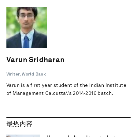
Varun Sridharan
Writer, World Bank
Varun is a first year student of the Indian Institute
of Management Calcutta\'s 2014-2016 batch.
最热内容