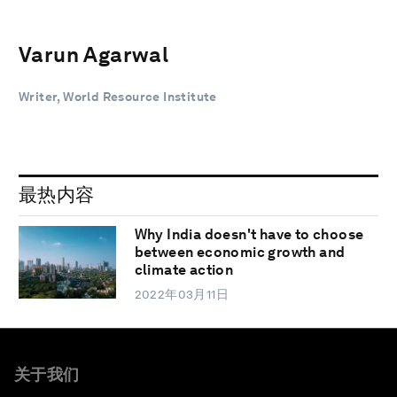
Varun Agarwal
Writer, World Resource Institute
最热内容
Why India doesn't have to choose
between economic growth and
climate action
2022年03月11日
关于我们