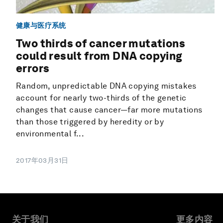
健康与医疗系统
Two thirds of cancer mutations
could result from DNA copying
errors
Random, unpredictable DNA copying mistakes
account for nearly two-thirds of the genetic
changes that cause cancer—far more mutations
than those triggered by heredity or by
environmental f...
2017年03月31日
关于我们
更多内容