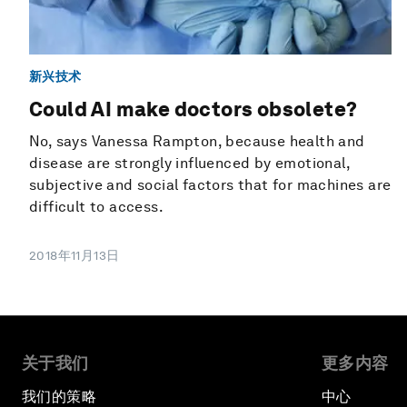
新兴技术
Could AI make doctors obsolete?
No, says Vanessa Rampton, because health and
disease are strongly influenced by emotional,
subjective and social factors that for machines are
difficult to access.
2018年11月13日
关于我们
更多内容
我们的策略
中心