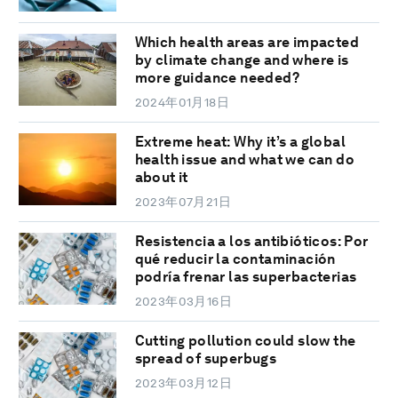
Which health areas are impacted
by climate change and where is
more guidance needed?
2024年01月18日
Extreme heat: Why it’s a global
health issue and what we can do
about it
2023年07月21日
Resistencia a los antibióticos: Por
qué reducir la contaminación
podría frenar las superbacterias
2023年03月16日
Cutting pollution could slow the
spread of superbugs
2023年03月12日