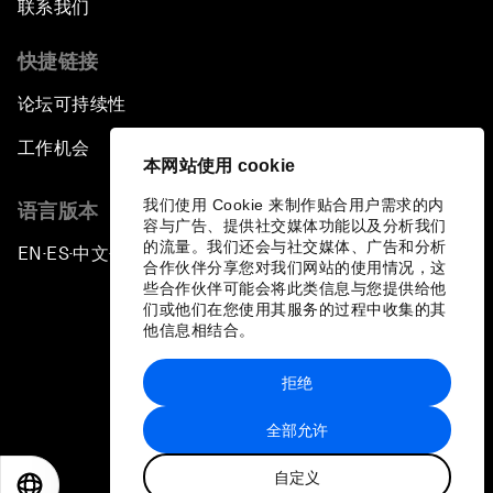
联系我们
快捷链接
论坛可持续性
工作机会
本网站使用 cookie
我们使用 Cookie 来制作贴合用户需求的内
语言版本
容与广告、提供社交媒体功能以及分析我们
的流量。我们还会与社交媒体、广告和分析
EN
ES
中文
日本語
▪
▪
▪
合作伙伴分享您对我们网站的使用情况，这
些合作伙伴可能会将此类信息与您提供给他
们或他们在您使用其服务的过程中收集的其
他信息相结合。
拒绝
隐私政策和服务条款
全部允许
站点地图
自定义
©
2026
世界经济论坛
EN
ES
中文
日本語