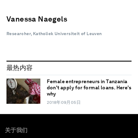
Vanessa Naegels
Researcher, Katholiek Universiteit of Leuven
最热内容
Female entrepreneurs in Tanzania
don't apply for formal loans. Here's
why
2018年09月05日
关于我们