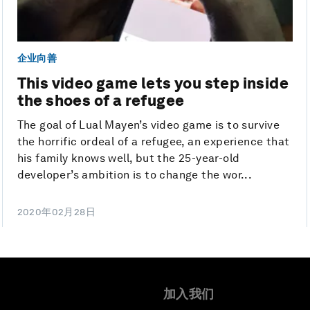
企业向善
This video game lets you step inside
the shoes of a refugee
The goal of Lual Mayen’s video game is to survive
the horrific ordeal of a refugee, an experience that
his family knows well, but the 25-year-old
developer’s ambition is to change the wor...
2020年02月28日
加入我们