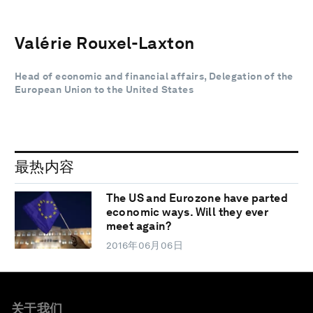
Valérie Rouxel-Laxton
Head of economic and financial affairs, Delegation of the
European Union to the United States
最热内容
The US and Eurozone have parted
economic ways. Will they ever
meet again?
2016年06月06日
关于我们