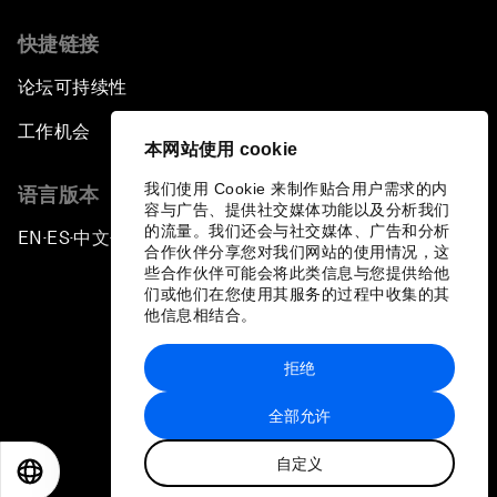
快捷链接
论坛可持续性
工作机会
本网站使用 cookie
我们使用 Cookie 来制作贴合用户需求的内
语言版本
容与广告、提供社交媒体功能以及分析我们
的流量。我们还会与社交媒体、广告和分析
EN
ES
中文
日本語
▪
▪
▪
合作伙伴分享您对我们网站的使用情况，这
些合作伙伴可能会将此类信息与您提供给他
们或他们在您使用其服务的过程中收集的其
他信息相结合。
拒绝
隐私政策和服务条款
全部允许
站点地图
自定义
©
2026
世界经济论坛
EN
ES
中文
日本語