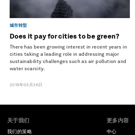
城市转型
Does it pay for cities to be green?
There has been growing interest in recent years in
cities taking a leading role in addressing major
sustainability challenges such as air pollution and
water scarcity.
2019年03月26日
关于我们
更多内容
我们的策略
中心