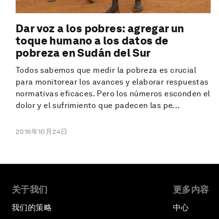
Dar voz a los pobres: agregar un
toque humano a los datos de
pobreza en Sudán del Sur
Todos sabemos que medir la pobreza es crucial
para monitorear los avances y elaborar respuestas
normativas eficaces. Pero los números esconden el
dolor y el sufrimiento que padecen las pe...
2016年10月24日
关于我们
更多内容
我们的策略
中心