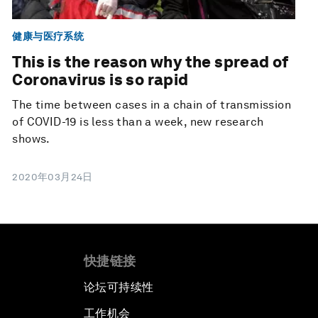
健康与医疗系统
This is the reason why the spread of
Coronavirus is so rapid
The time between cases in a chain of transmission
of COVID-19 is less than a week, new research
shows.
2020年03月24日
快捷链接
论坛可持续性
工作机会