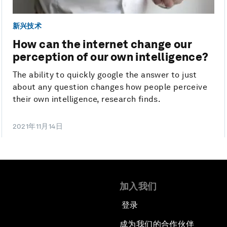
新兴技术
How can the internet change our
perception of our own intelligence?
The ability to quickly google the answer to just
about any question changes how people perceive
their own intelligence, research finds.
2021年11月14日
加入我们
登录
成为我们的合作伙伴