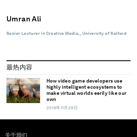
Umran Ali
Senior Lecturer in Creative Media, , University of Salford
最热内容
How video game developers use
highly intelligent ecosystems to
make virtual worlds eerily like our
own
2018年11月29日
关于我们