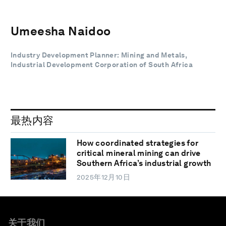
Umeesha Naidoo
Industry Development Planner: Mining and Metals,
Industrial Development Corporation of South Africa
最热内容
How coordinated strategies for
critical mineral mining can drive
Southern Africa’s industrial growth
2025年12月10日
关于我们